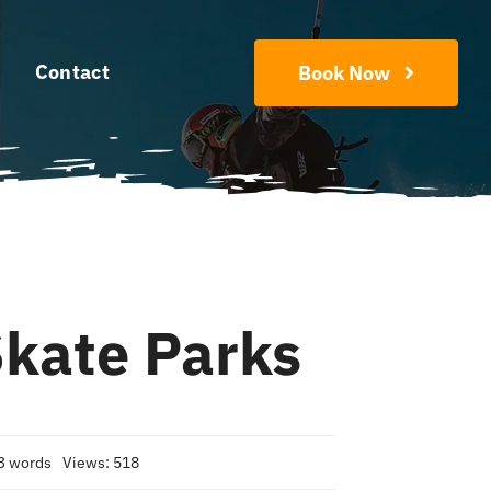
Contact
Book Now
Skate Parks
3 words
Views: 518