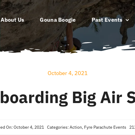
About Us
Gouna Boogie
Past Events
October 4, 2021
boarding Big Air 
hed On: October 4, 2021
Categories:
Action
,
Fyre Parachute Events
21