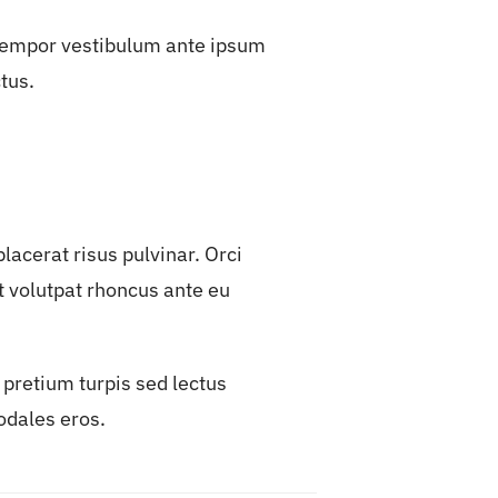
 tempor vestibulum ante ipsum
ctus.
acerat risus pulvinar. Orci
t volutpat rhoncus ante eu
 pretium turpis sed lectus
sodales eros.